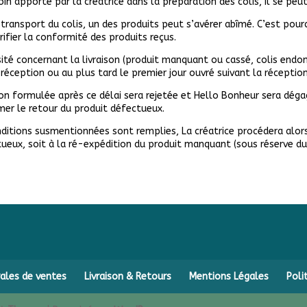
oin apporté par la créatrice dans la préparation des colis, il se pe
ransport du colis, un des produits peut s’avérer abîmé. C’est pour
rifier la conformité des produits reçus.
té concernant la livraison (produit manquant ou cassé, colis endo
réception ou au plus tard le premier jour ouvré suivant la réceptio
n formulée après ce délai sera rejetée et Hello Bonheur sera dégag
amer le retour du produit défectueux.
nditions susmentionnées sont remplies, La créatrice procédera alor
tueux, soit à la ré-expédition du produit manquant (sous réserve d
ales de ventes
Livraison & Retours
Mentions Légales
Poli