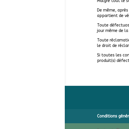
Malgré tout le s
De même, après t
appartient de vé
Toute défectuosi
jour même de la 
Toute réclamatio
le droit de récl
Si toutes les co
produit(s) défec
Conditions génér