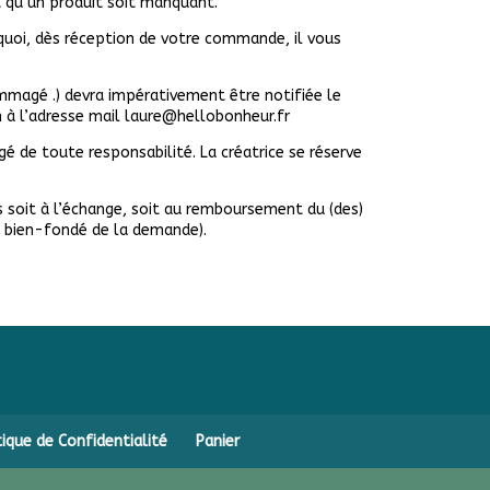
ut qu’un produit soit manquant.
quoi, dès réception de votre commande, il vous
mmagé .) devra impérativement être notifiée le
n à l’adresse mail laure@hellobonheur.fr
é de toute responsabilité. La créatrice se réserve
s soit à l’échange, soit au remboursement du (des)
u bien-fondé de la demande).
tique de Confidentialité
Panier