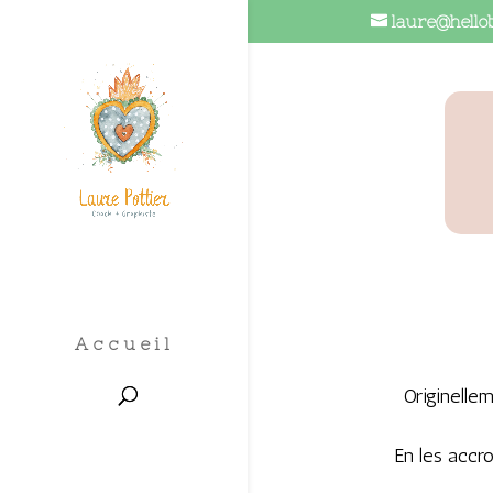
laure@hello
Accueil
Originelle
En les accr